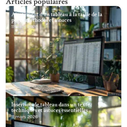
Articles populaires
Ajustement d’un tableau à la taille de la
page : méthodes et astuces
11 mars 2026
Insertion de tableau dans un texte :
techniques et astuces essentielles
11 mars 2026