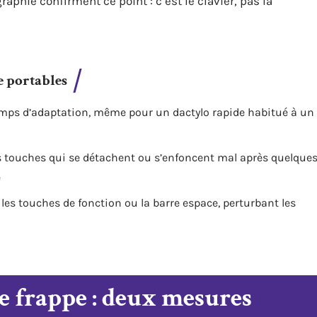
raphie confirment ce point : c’est le clavier, pas la
e portables
mps d’adaptation, même pour un dactylo rapide habitué à un
s touches qui se détachent ou s’enfoncent mal après quelque
e
les touches de fonction ou la barre espace, perturbant les
de frappe : deux mesures