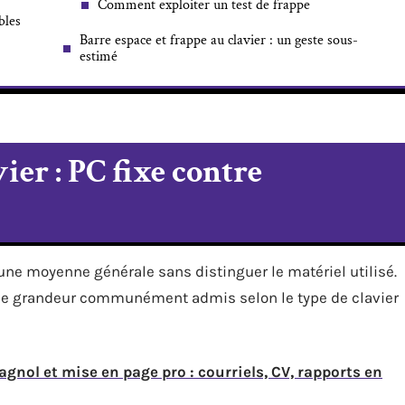
Comment exploiter un test de frappe
bles
Barre espace et frappe au clavier : un geste sous-
estimé
ier : PC fixe contre
une moyenne générale sans distinguer le matériel utilisé.
 de grandeur communément admis selon le type de clavier
agnol et mise en page pro : courriels, CV, rapports en